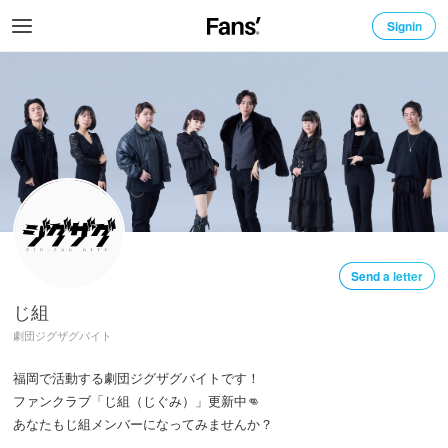
Signin
Send a letter
じ組
劇団ジグザグバイト
福岡で活動する劇団ジグザグバイトです！

ファンクラブ「じ組（じぐみ）」更新中👊

あなたもじ組メンバーになってみませんか？