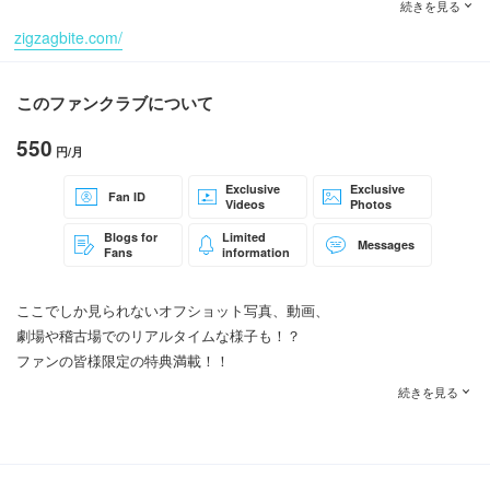
続きを見る
zigzagbite.com/
このファンクラブについて
550
円/月
Exclusive
Exclusive
Fan ID
Videos
Photos
Blogs for
Limited
Messages
Fans
information
ここでしか見られないオフショット写真、動画、
劇場や稽古場でのリアルタイムな様子も！？
ファンの皆様限定の特典満載！！
続きを見る