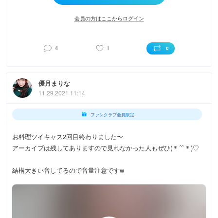
会員の方はここからログイン
4
1
0
優月まりな
11.29.2021 11:14
ファンクラブ会員限定
お料理ツイキャス2回目終わりました〜
アーカイブは残してありますので見れなかった人もぜひ(＊´˘`＊)♡
結構大きい音してるので音量注意ですw