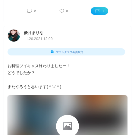
2
0
0
優月まりな
11.20.2021 12:09
ファンクラブ会員限定
お料理ツイキャス終わりましたー！
どうでしたか？
またやろうと思います(＊'ω'＊)