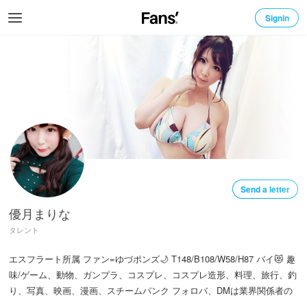
Signin
Send a letter
優月まりな
タレント
エスフラート所属 ファン=ゆづポンズ🌙 T148/B108/W58/H87 バイ😻 趣
味/ゲーム、動物、ガンプラ、コスプレ、コスプレ造形、料理、旅行、釣
り、写真、映画、漫画、スチームパンク フォロバ、DMは業界関係者の
み/リプ気まぐれ  よろしくねっ( ･ิω･ิ)