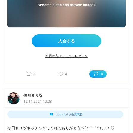
Become a Fan and browse images
会員の方はここからログイン
5
4
0
優月まりな
12.14.2021 12:28
ファンクラブ会員限定
今日もユヅキッチンきてくれてありがとう〜(＊˘︶˘＊).｡.:＊♡