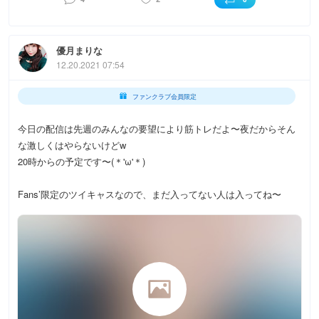
優月まりな
12.20.2021 07:54
ファンクラブ会員限定
今日の配信は先週のみんなの要望により筋トレだよ〜夜だからそん
な激しくはやらないけどw
20時からの予定です〜(＊'ω'＊)
Fans’限定のツイキャスなので、まだ入ってない人は入ってね〜