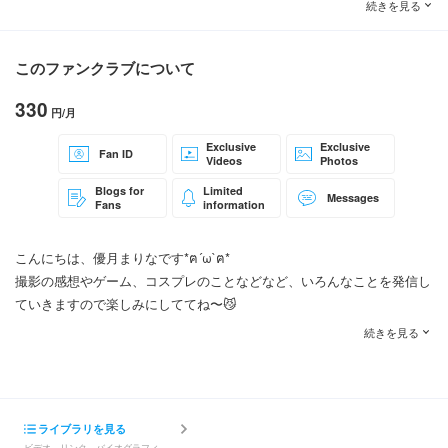
続きを見る
このファンクラブについて
330
円/月
Exclusive
Exclusive
Fan ID
Videos
Photos
Blogs for
Limited
Messages
Fans
information
こんにちは、優月まりなです*ฅ´ω`ฅ*
撮影の感想やゲーム、コスプレのことなどなど、いろんなことを発信し
ていきますので楽しみにしててね〜😼
まりーなのこと、深く知りたいならぜひ♡
続きを見る
よろしくお願いします٩(* 'ω' *)و
ライブラリを見る
ビデオ、リンク、バイオグラフィ