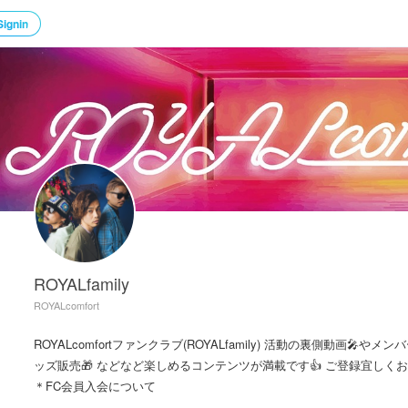
Signin
ROYALfamily
ROYALcomfort
ROYALcomfortファンクラブ(ROYALfamily) 活動の裏側動画🎤や
ッズ販売🎁 などなど楽しめるコンテンツが満載です👍 ご登録宜しくお願
＊FC会員入会について

FC会員には入場料が発生する６歳以上から入会可能です。
