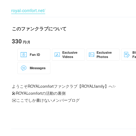
但し、ライブやイベント等18歳未満の場合は保護者の同伴が必要とな
royal-comfort.net/
このファンクラブについて
330
円/月
Exclusive
Exclusive
Bl
Fan ID
Videos
Photos
F
Messages
ようこそROYALcomfortファンクラブ【ROYALfamily】へ✨
🎤ROYALcomfortの活動の裏側
✉️ここでしか書けないメンバーブログ
📷オフショット撮影
🎥ROYALfamily限定の動画
📱ファン限定イベント開催のお知らせ
🎧ファン限定未発表曲の先行視聴