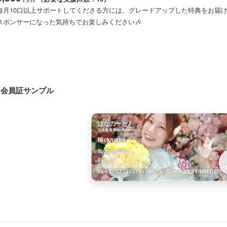
毎月10口以上サポートしてくださる方には、グレードアップした特典をお届
【主な特典】
スポンサーになった気持ちでお楽しみください🎶
🌸デジタル会員証の付与
🌸週1通信(裏話やプライベートな話、活動報告等)
【特典】
🌸限定画像・動画(週1通信に含む)
🌟はなのーつさん限定グッズがさらにグレードアップ！
🌸限定ミニラジオ「みとりんのちょこっとトーク🎶」（毎週水曜日）
(企画によりますので、各企画の詳細にてご確認ください。)
🌸月イチプレゼント(現在は待受画像)
🌸YouTubeライブアーカイブ限定公開
会員証サンプル
🌟各所へのクレジット掲載（希望制）
🌸「花と星のものがたり雑貨店」送料無料クーポン(※200円まで/月1回)
Little LIGHTs BOUQUET主催公演
🌸バースデープレゼント（貴方のお誕生日にバースデーソング動画が届く！
WEBラジオ「花音美燈のキラメキリウム」
SAMPL
でお申込みをすると、「バースデーカード&花音美燈ソロチェキ」をプレゼント
はなのーと♪
等
🌸Fans' 限定記事へのコメント全レスお約束！
花音美燈 Mito Kanon
（Special Supporer様限定記事内にて、都度ご案内をいたします。）
Nickname
🌸Fans' メッセージでの個人的やりとり可能💌SNSでのDMも、アカウン
Support lots 1
での返信数は、可能な限りの対応とさせていただきますのでご了承ください）
Fan
🌟デジタル版「3年10組学級通信」の配布（作成月のみ）
🌸リクエスト受付・ご意見随時募集(はなのーつの皆様のご意見を参考にさせ
1234567890
YYYY/MM/DD
でもありますので、企画へのご意見も大歓迎◎)
🌟「花と星のものがたり雑貨店」送料無料クーポン(※金額上限なし/月1回)
【稀に…】
※今後人数が増えれば、限定企画や特典、オフ会等の限定イベントなどが企画
🎶非公開情報・先行情報公開
🎶チケット先行やはなのーつさん限定特典付きチケットの販売