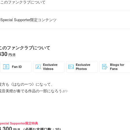
このファンクラブについて
Special Supporter限定コンテンツ
このファンクラブについて
330
円/月
Exclusive
Exclusive
Blogs for
Fan ID
Videos
Photos
Fans
貴方も《はなのーつ》になって、
花音美燈が奏でる作品の一部になろう♫✨
【はなのーつとは…】
ファンクラブ会員皆様のことを指す呼び名です。
このファンクラブが、色んなnotes＝音符（人たち）が集まって、より素敵
pecial Supporter限定特典
いなぁという思いを込めて、この呼び方にさせていただきました🎶
3,300
（必要な支援口数：10）
円/月