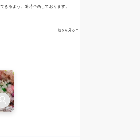
けできるよう、随時企画しております。
続きを見る
また、そのメッセージに記載のフォーム
E
🎁）
トが認知できていれば可能です✨（一日の中
ていただきます…！皆様はスポンサー様
できる可能性があります！