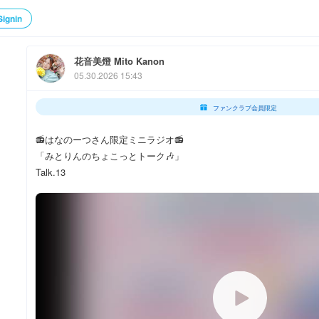
Signin
花音美燈 Mito Kanon
05.30.2026 15:43
ファンクラブ会員限定
📻はなのーつさん限定ミニラジオ📻
「みとりんのちょこっとトーク🎶」
Talk.13