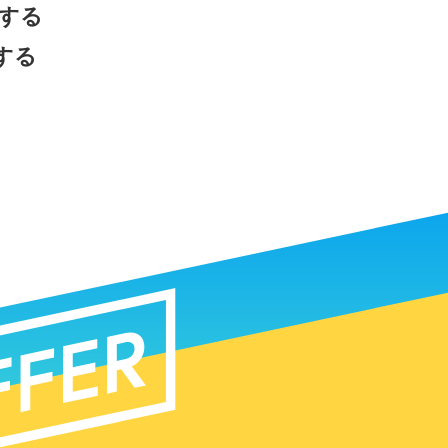
する
する